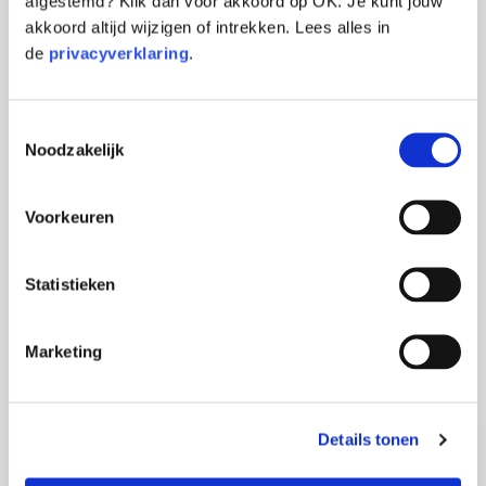
afgestemd? Klik dan voor akkoord op OK. Je kunt jouw
akkoord altijd wijzigen of intrekken. Lees alles in
de
privacyverklaring
.
Pensioen
Heeft jouw partner recht op
Toestemmingsselectie
partnerpensioen?
Noodzakelijk
Buitenlands avontuur, gevolgen voor je
pensioen
Voorkeuren
Kan ik vertrouwen op mijn
pensioenoverzicht?
Statistieken
Marketing
Details tonen