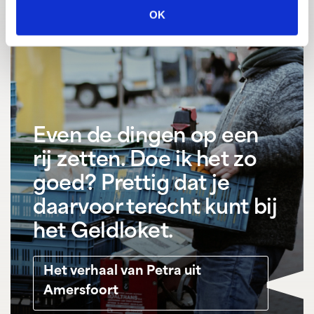
OK
Even de dingen op een
rij zetten. Doe ik het zo
goed? Prettig dat je
daarvoor terecht kunt bij
het Geldloket.
Het verhaal van Petra uit
Amersfoort