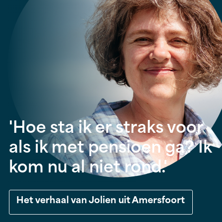
'Hoe sta ik er straks voor
als ik met pensioen ga? Ik
kom nu al niet rond.'
Het verhaal van Jolien uit Amersfoort