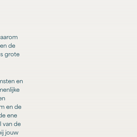
 Daarom
den de
ls grote
omsten en
menlijke
en
om en de
 de ene
l van de
bij jouw