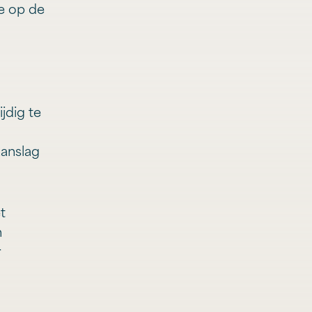
te op de
jdig te
aanslag
t
n