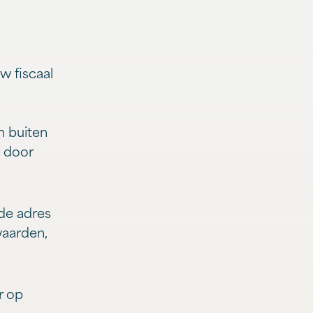
w fiscaal
m buiten
g door
de adres
waarden,
r op