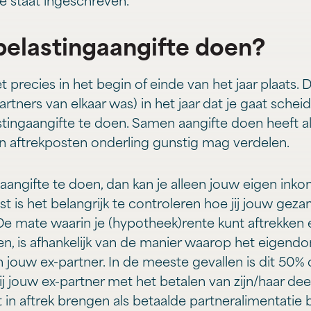
e staat ingeschreven.
belastingaangifte doen?
t precies in het begin of einde van het jaar plaats.
partners van elkaar was) in het jaar dat je gaat schei
tingaangifte te doen. Samen aangifte doen heeft a
n aftrekposten onderling gunstig mag verdelen.
aangifte te doen, dan kan je alleen jouw eigen ink
 is het belangrijk te controleren hoe jij jouw geza
 mate waarin je (hypotheek)rente kunt aftrekken 
len, is afhankelijk van de manier waarop het eigend
n jouw ex-partner. In de meeste gevallen is dit 50%
ij jouw ex-partner met het betalen van zijn/haar dee
t in aftrek brengen als betaalde partneralimentatie 