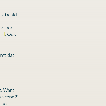
voorbeeld
en hebt.
.nl
. Ook
omt dat
t. Want
ks rond?’
 mee