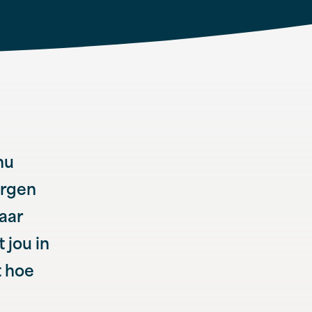
nu
orgen
aar
 jou in
t hoe