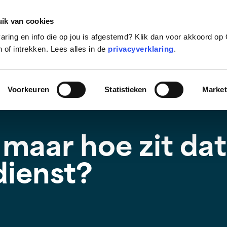
Ov
ik van cookies
varing en info die op jou is afgestemd? Klik dan voor akkoord op
Thema’s
Ervaringen
Veelgestelde vragen
Contact
Tel:
n of intrekken. Lees alles in de
privacyverklaring
.
Voorkeuren
Statistieken
Market
 maar hoe zit da
dienst?