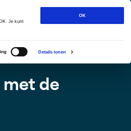
er Geldloket
Werken bij
Team
OK
 OK. Je kunt
 033 8 009 970
Maak een afspraak
ing
Details tonen
t met de